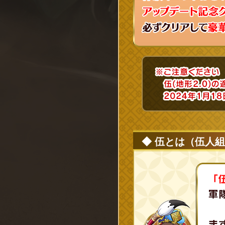
◆ 伍とは（伍人