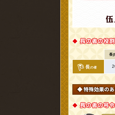
長(
2
長
の者