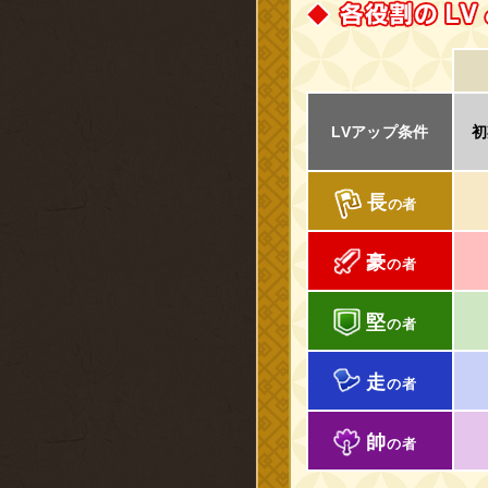
LVアップ条件
初
長
の者
豪
の者
堅
の者
走
の者
帥
の者