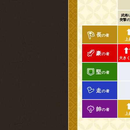
武将
突撃
長
の者
上
⬆
豪
の者
大き
堅
の者
走
の者
帥
の者
上