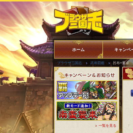
ホーム
キャンペ
ブラウザ三国志
武将図鑑
呂布×董卓
一覧を見る