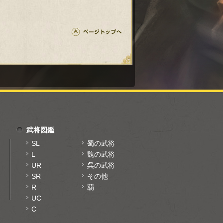
武将図鑑
SL
蜀の武将
L
魏の武将
UR
呉の武将
SR
その他
R
覇
UC
C