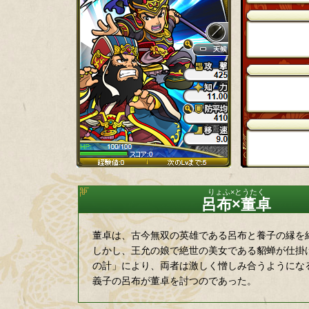
呂布×董卓
董卓は、古今無双の英雄である呂布と養子の縁を
しかし、王允の娘で絶世の美女である貂蝉が仕掛
の計」により、両者は激しく憎しみ合うようにな
義子の呂布が董卓を討つのであった。