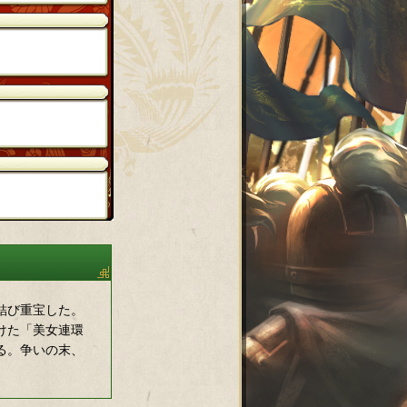
結び重宝した。
けた「美女連環
る。争いの末、