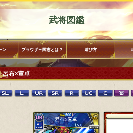
武将図鑑
ーン
ブラウザ三国志とは？
遊び方
呂布×董卓